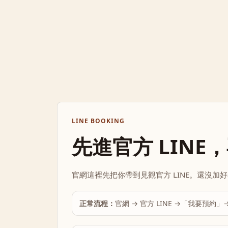
LINE BOOKING
先進官方 LIN
官網這裡先把你帶到見觀官方 LINE。還沒加
正常流程：
官網 → 官方 LINE →「我要預約」