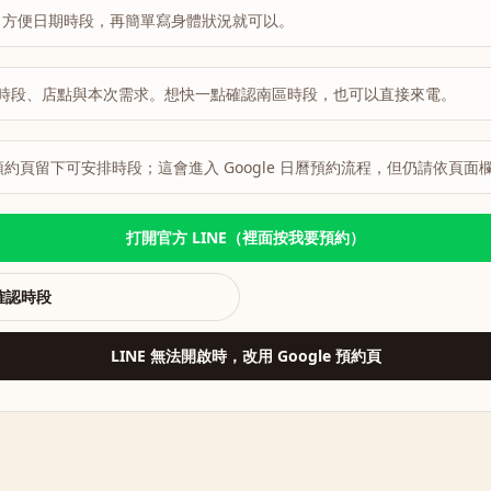
、方便日期時段，再簡單寫身體狀況就可以。
時段、店點與本次需求。想快一點確認南區時段，也可以直接來電。
ndar 預約頁留下可安排時段；這會進入 Google 日曆預約流程，但仍請依
打開官方 LINE（裡面按我要預約）
0 確認時段
LINE 無法開啟時，改用 Google 預約頁