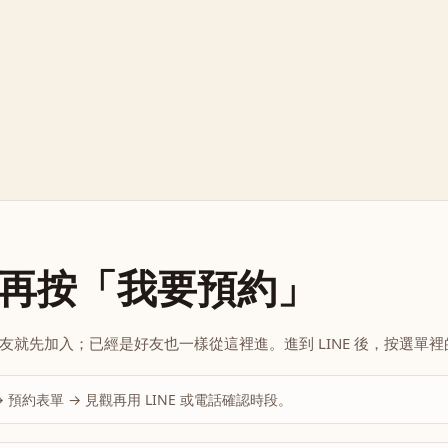
E，再按「我要預約」
好友就先加入；已經是好友也一樣從這裡進。進到 LINE 後，按選
→ 預約表單 → 見觀再用 LINE 或電話確認時段。