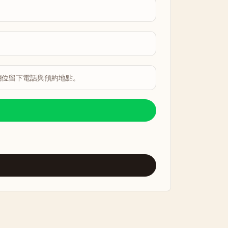
頁面欄位留下電話與預約地點。